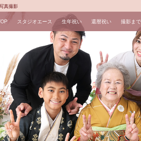
写真撮影
TOP
スタジオエース
生年祝い
還暦祝い
撮影まで