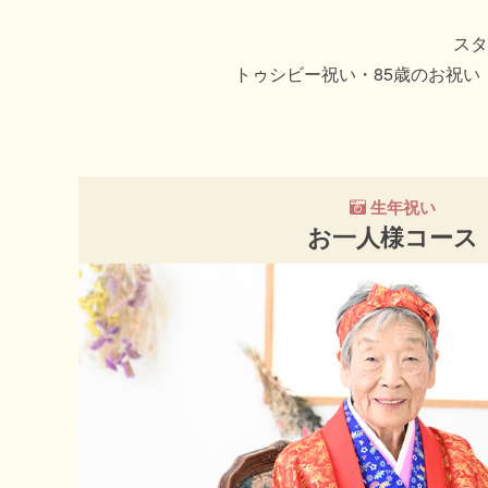
スタ
トゥシビー祝い・85歳のお祝
生年祝い
お一人様コース